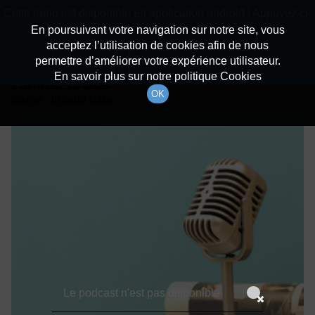
batiradio
Cette radio est disponible en application android ! Appuyez ci-
Description du canal
dessous pour l'installer.
En poursuivant votre navigation sur notre site, vous
acceptez l’utilisation de cookies afin de nous
Détails De L'épisode
Non merci
Télécharger l'application
permettre d’améliorer votre expérience utilisateur.
En savoir plus sur notre politique Cookies
1 avril 2021
à 6h59
OK
durée : Invalid date
Le podcast n'est pas disponible