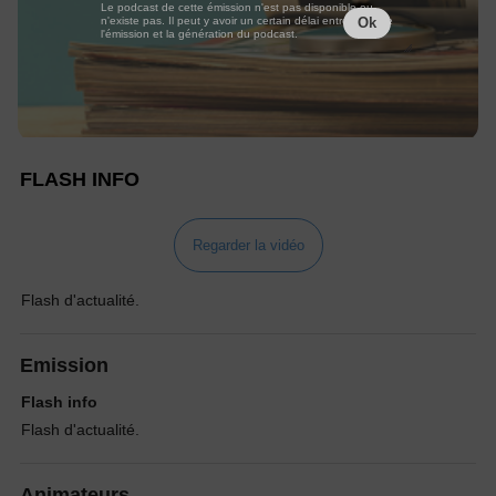
Le podcast de cette émission n'est pas disponible ou
n'existe pas. Il peut y avoir un certain délai entre la fin de
Ok
l'émission et la génération du podcast.
FLASH INFO
Regarder la vidéo
Flash d'actualité.
Emission
Flash info
Flash d'actualité.
Animateurs