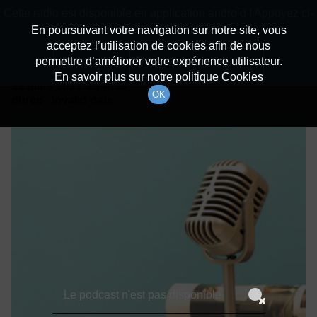
batiradio
Cette radio est disponible en application android ! Appuyez ci-
Description du canal
dessous pour l'installer.
En poursuivant votre navigation sur notre site, vous
acceptez l’utilisation de cookies afin de nous
Détails De L'épisode
Non merci
Télécharger l'application
permettre d’améliorer votre expérience utilisateur.
En savoir plus sur notre politique Cookies
31 mars 2021
à 14h59
OK
durée : Invalid date
Le podcast n'est pas disponible