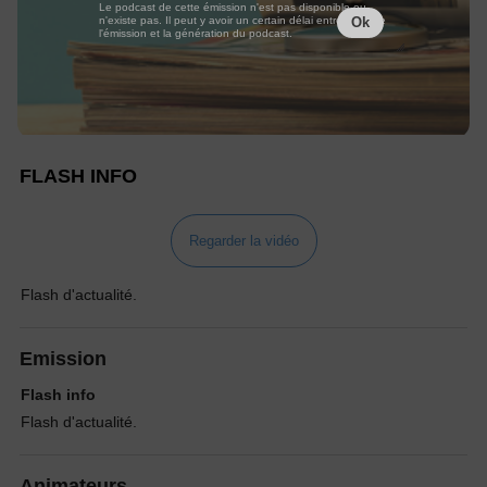
Le podcast de cette émission n'est pas disponible ou
n'existe pas. Il peut y avoir un certain délai entre la fin de
Ok
l'émission et la génération du podcast.
FLASH INFO
Regarder la vidéo
Flash d'actualité.
Emission
Flash info
Flash d'actualité.
Animateurs