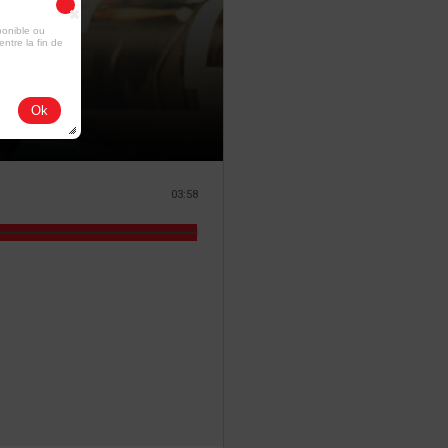
ponible ou
entre la fin de
Ok
03:58