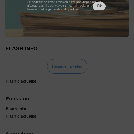
Le podcast de cette émission n'est pas disponible ou
n'existe pas. Il peut y avoir un certain délai entre la fin de
Ok
l'émission et la génération du podcast.
FLASH INFO
Regarder la vidéo
Flash d'actualité.
Emission
Flash info
Flash d'actualité.
Animateurs