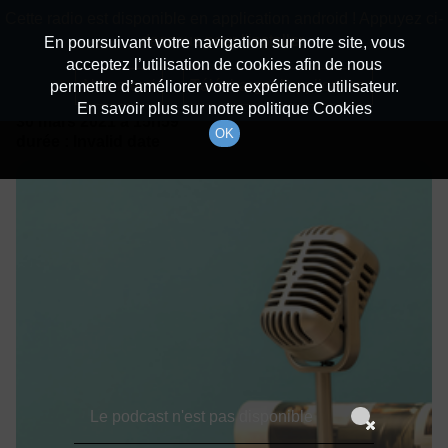
batiradio
Cette radio est disponible en application android ! Appuyez ci-
Description du canal
dessous pour l'installer.
En poursuivant votre navigation sur notre site, vous
acceptez l’utilisation de cookies afin de nous
Détails De L'épisode
Non merci
Télécharger l'application
permettre d’améliorer votre expérience utilisateur.
En savoir plus sur notre politique Cookies
30 mars 2021
à 15h59
OK
durée : Invalid date
Le podcast n'est pas disponible