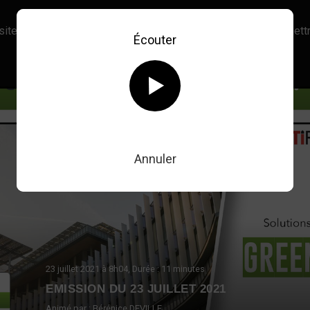
site, vous acceptez l’utilisation de cookies afin de nous permettr
Écouter
En savoir plus sur notre politique Cookies
OK
Retour au direct
Annuler
23 juillet 2021
à 8h04
, Durée : 11 minutes
EMISSION DU 23 JUILLET 2021
Animé par :
Bérénice DEVILLE