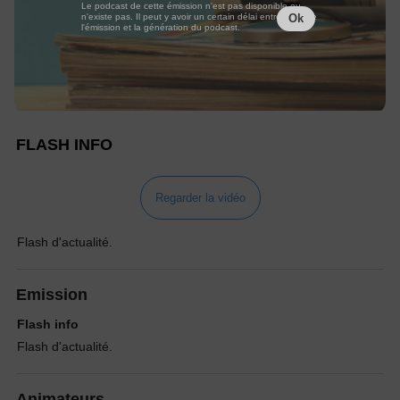
Le podcast de cette émission n'est pas disponible ou
n'existe pas. Il peut y avoir un certain délai entre la fin de
Ok
l'émission et la génération du podcast.
FLASH INFO
Regarder la vidéo
Flash d'actualité.
Emission
Flash info
Flash d'actualité.
Animateurs