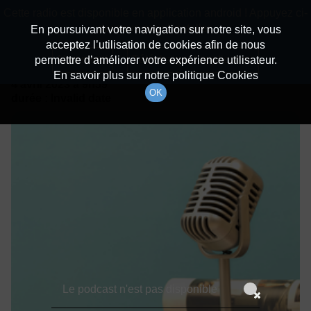
batiradio
Cette radio est disponible en application android ! Appuyez ci-
Description du canal
dessous pour l'installer.
En poursuivant votre navigation sur notre site, vous
acceptez l’utilisation de cookies afin de nous
Détails De L'épisode
Non merci
Télécharger l'application
permettre d’améliorer votre expérience utilisateur.
En savoir plus sur notre politique Cookies
4 avril 2023
à 9h59
OK
durée : Invalid date
Le podcast n'est pas disponible