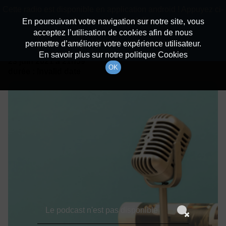
batiradio
Cette radio est disponible en application android ! Appuyez ci-
Description du canal
dessous pour l'installer.
En poursuivant votre navigation sur notre site, vous
acceptez l’utilisation de cookies afin de nous
Détails De L'épisode
Non merci
Télécharger l'application
permettre d’améliorer votre expérience utilisateur.
En savoir plus sur notre politique Cookies
23 juin 2021
à 21h59
OK
durée : Invalid date
Le podcast n'est pas disponible