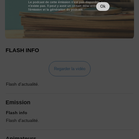
Le podcast de cette émission n'est pas disponible ou
n'existe pas. Il peut y avoir un certain délai entre la fin de
Ok
l'émission et la génération du podcast.
FLASH INFO
Regarder la vidéo
Flash d'actualité.
Emission
Flash info
Flash d'actualité.
Animateurs