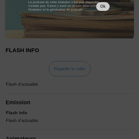
Le podcast de cette émission n'est pas disponible ou
n'existe pas. Il peut y avoir un certain délai entre la fin de
Ok
l'émission et la génération du podcast.
FLASH INFO
Regarder la vidéo
Flash d'actualité.
Emission
Flash info
Flash d'actualité.
Animateurs