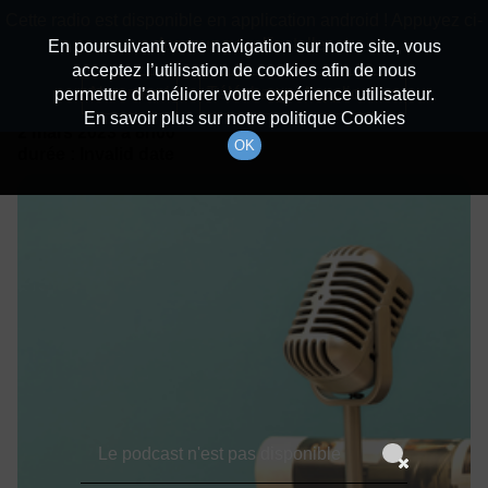
batiradio
Cette radio est disponible en application android ! Appuyez ci-
Description du canal
dessous pour l'installer.
En poursuivant votre navigation sur notre site, vous
acceptez l’utilisation de cookies afin de nous
Détails De L'épisode
Non merci
Télécharger l'application
permettre d’améliorer votre expérience utilisateur.
En savoir plus sur notre politique Cookies
2 mars 2023
à 8h00
OK
durée : Invalid date
Le podcast n'est pas disponible