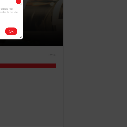
ponible ou
entre la fin de
Ok
02:06