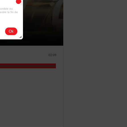
ponible ou
entre la fin de
Ok
02:09