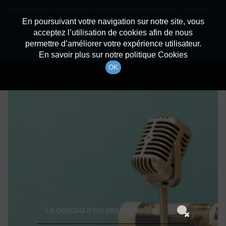
batiradio
Cette radio est disponible en application android ! Appuyez ci-
Description du canal
dessous pour l'installer.
En poursuivant votre navigation sur notre site, vous
acceptez l’utilisation de cookies afin de nous
Détails De L'épisode
Non merci
Télécharger l'application
permettre d’améliorer votre expérience utilisateur.
En savoir plus sur notre politique Cookies
26 janvier 2023
à 15h59
OK
durée : Invalid date
Le podcast n'est pas disponible