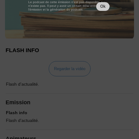
Le podcast de cette émission n'est pas disponible ou
n'existe pas. Il peut y avoir un certain délai entre la fin de
Ok
l'émission et la génération du podcast.
FLASH INFO
Regarder la vidéo
Flash d'actualité.
Emission
Flash info
Flash d'actualité.
Animateurs