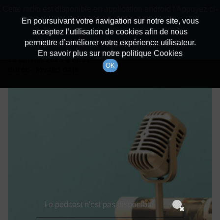
batiradio
Cette radio est disponible en application android ! Appuyez ci-
Description du canal
dessous pour l'installer.
En poursuivant votre navigation sur notre site, vous
acceptez l’utilisation de cookies afin de nous
Détails De L'épisode
Non merci
Télécharger l'application
permettre d’améliorer votre expérience utilisateur.
En savoir plus sur notre politique Cookies
21 janvier 2023
à 8h59
OK
durée : Invalid date
Le podcast n'est pas disponible