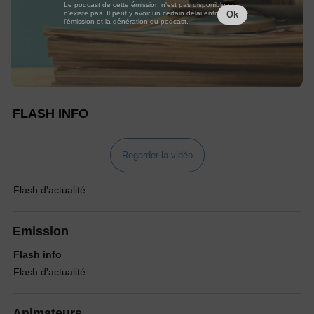
Le podcast de cette émission n'est pas disponible ou
n'existe pas. Il peut y avoir un certain délai entre la fin de
Ok
l'émission et la génération du podcast.
FLASH INFO
Regarder la vidéo
Flash d'actualité.
Emission
Flash info
Flash d'actualité.
Animateurs