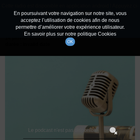
batiradio
Cette radio est disponible en application android ! Appuyez ci-
Description du canal
dessous pour l'installer.
En poursuivant votre navigation sur notre site, vous
acceptez l’utilisation de cookies afin de nous
Détails De L'épisode
Non merci
Télécharger l'application
permettre d’améliorer votre expérience utilisateur.
En savoir plus sur notre politique Cookies
14 janvier 2023
à 15h59
OK
durée : Invalid date
Le podcast n'est pas disponible