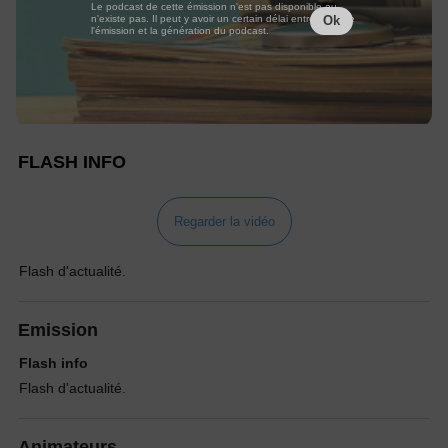
Le podcast de cette émission n'est pas disponible ou
n'existe pas. Il peut y avoir un certain délai entre la fin de
Ok
l'émission et la génération du podcast.
FLASH INFO
Regarder la vidéo
Flash d'actualité.
Emission
Flash info
Flash d'actualité.
Animateurs