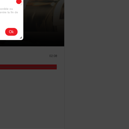
ponible ou
entre la fin de
Ok
02:08