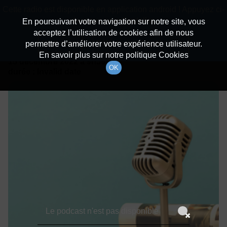
batiradio
Cette radio est disponible en application android ! Appuyez ci-
Description du canal
dessous pour l'installer.
En poursuivant votre navigation sur notre site, vous
acceptez l’utilisation de cookies afin de nous
Détails De L'épisode
Non merci
Télécharger l'application
permettre d’améliorer votre expérience utilisateur.
En savoir plus sur notre politique Cookies
15 décembre 2022
à 9h59
OK
durée : Invalid date
Le podcast n'est pas disponible