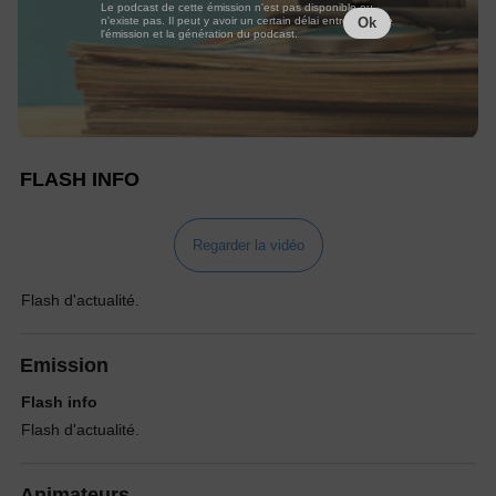
Le podcast de cette émission n'est pas disponible ou
n'existe pas. Il peut y avoir un certain délai entre la fin de
Ok
l'émission et la génération du podcast.
FLASH INFO
Regarder la vidéo
Flash d'actualité.
Emission
Flash info
Flash d'actualité.
Animateurs