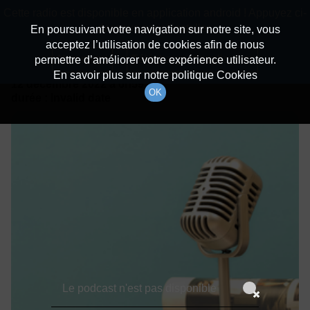
batiradio
Cette radio est disponible en application android ! Appuyez ci-
Description du canal
dessous pour l'installer.
En poursuivant votre navigation sur notre site, vous
acceptez l’utilisation de cookies afin de nous
Détails De L'épisode
Non merci
Télécharger l'application
permettre d’améliorer votre expérience utilisateur.
En savoir plus sur notre politique Cookies
12 décembre 2022
à 6h59
OK
durée : Invalid date
Le podcast n'est pas disponible