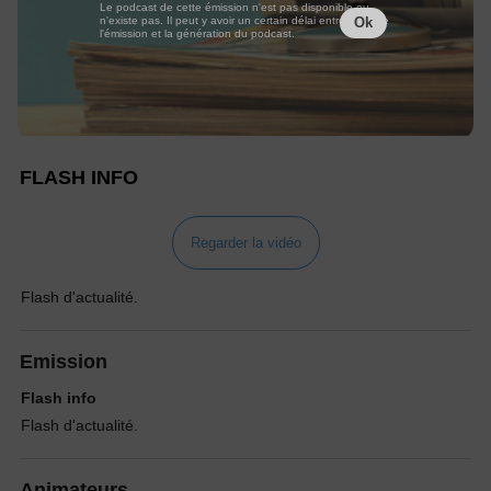
Le podcast de cette émission n'est pas disponible ou
n'existe pas. Il peut y avoir un certain délai entre la fin de
Ok
l'émission et la génération du podcast.
FLASH INFO
Regarder la vidéo
Flash d'actualité.
Emission
Flash info
Flash d'actualité.
Animateurs