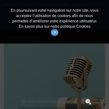
batiradio
Cette radio est disponible en application android ! Appuyez ci-
Description du canal
dessous pour l'installer.
En poursuivant votre navigation sur notre site, vous
acceptez l’utilisation de cookies afin de nous
Détails De L'épisode
Non merci
Télécharger l'application
permettre d’améliorer votre expérience utilisateur.
En savoir plus sur notre politique Cookies
16 juin 2021
à 6h29
OK
durée : Invalid date
Le podcast n'est pas disponible