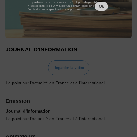
Le podcast de cette émission n'est pas disponible ou
n'existe pas. Il peut y avoir un certain délai entre la fin de
Ok
l'émission et la génération du podcast.
JOURNAL D'INFORMATION
Regarder la vidéo
Le point sur l’actualité en France et à l’international.
Emission
Journal d'information
Le point sur l’actualité en France et à l’international.
Animateurs