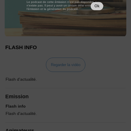
Le podcast de cette émission n'est pas disponible ou
n'existe pas. Il peut y avoir un certain délai entre la fin de
Ok
l'émission et la génération du podcast.
FLASH INFO
Regarder la vidéo
Flash d'actualité.
Emission
Flash info
Flash d'actualité.
Animateurs