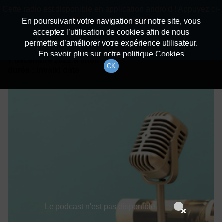
batiradio
Cette radio est disponible en application android ! Appuyez ci-
Description du canal
dessous pour l'installer.
En poursuivant votre navigation sur notre site, vous
acceptez l’utilisation de cookies afin de nous
Détails De L'épisode
Non merci
Télécharger l'application
permettre d’améliorer votre expérience utilisateur.
En savoir plus sur notre politique Cookies
7 décembre 2022
à 6h00
OK
durée : Invalid date
Le podcast n'est pas disponible