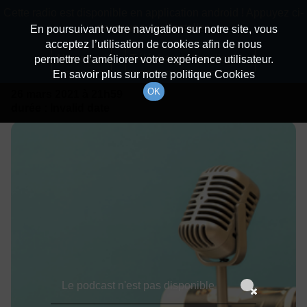
batiradio
Cette radio est disponible en application android ! Appuyez ci-
Description du canal
dessous pour l'installer.
En poursuivant votre navigation sur notre site, vous
acceptez l’utilisation de cookies afin de nous
Détails De L'émission
Non merci
Télécharger l'application
permettre d’améliorer votre expérience utilisateur.
En savoir plus sur notre politique Cookies
OK
26 mars 2021
à 21h59
durée : Invalid date
Le podcast n'est pas disponible