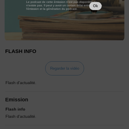
Le podcast de cette émission n'est pas disponible ou
n'existe pas. Il peut y avoir un certain délai entre la fin de
Ok
l'émission et la génération du podcast.
FLASH INFO
Regarder la vidéo
Flash d'actualité.
Emission
Flash info
Flash d'actualité.