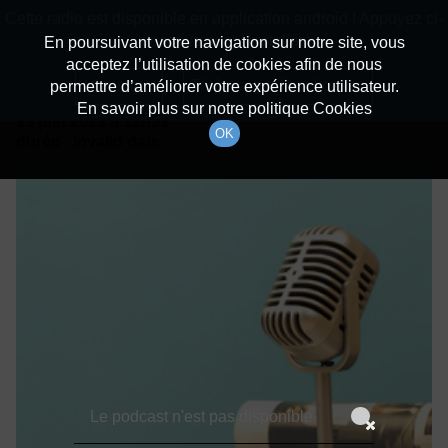
batiradio
Cette radio est disponible en application android ! Appuyez ci-
Description du canal
dessous pour l'installer.
En poursuivant votre navigation sur notre site, vous
acceptez l’utilisation de cookies afin de nous
Détails De L'épisode
Non merci
Télécharger l'application
permettre d’améliorer votre expérience utilisateur.
En savoir plus sur notre politique Cookies
15 juin 2021
à 12h59
OK
durée : Invalid date
Le podcast n'est pas disponible