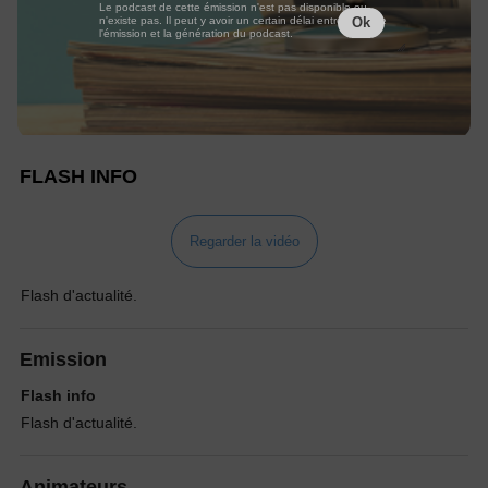
Le podcast de cette émission n'est pas disponible ou
n'existe pas. Il peut y avoir un certain délai entre la fin de
Ok
l'émission et la génération du podcast.
FLASH INFO
Regarder la vidéo
Flash d'actualité.
Emission
Flash info
Flash d'actualité.
Animateurs