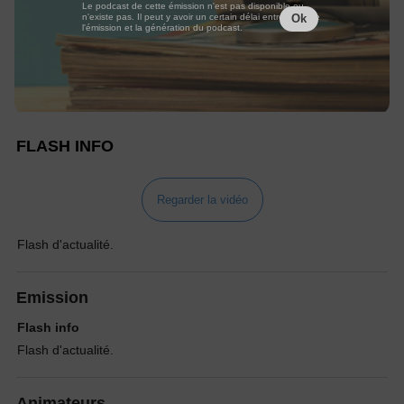
Le podcast de cette émission n'est pas disponible ou
n'existe pas. Il peut y avoir un certain délai entre la fin de
Ok
l'émission et la génération du podcast.
FLASH INFO
Regarder la vidéo
Flash d'actualité.
Emission
Flash info
Flash d'actualité.
Animateurs