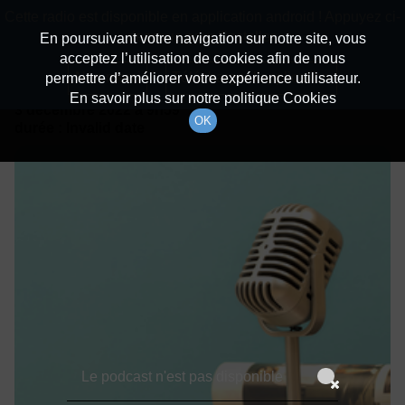
batiradio
Cette radio est disponible en application android ! Appuyez ci-
Description du canal
dessous pour l'installer.
En poursuivant votre navigation sur notre site, vous
acceptez l’utilisation de cookies afin de nous
Détails De L'épisode
Non merci
Télécharger l'application
permettre d’améliorer votre expérience utilisateur.
En savoir plus sur notre politique Cookies
3 décembre 2022
à 9h59
OK
durée : Invalid date
Le podcast n'est pas disponible