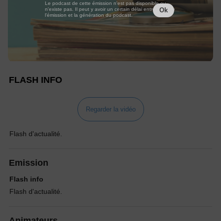
Le podcast de cette émission n'est pas disponible ou
n'existe pas. Il peut y avoir un certain délai entre la fin de
Ok
l'émission et la génération du podcast.
FLASH INFO
Regarder la vidéo
Flash d'actualité.
Emission
Flash info
Flash d'actualité.
Animateurs