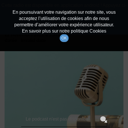
batiradio
Cette radio est disponible en application android ! Appuyez ci-
Description du canal
dessous pour l'installer.
En poursuivant votre navigation sur notre site, vous
acceptez l’utilisation de cookies afin de nous
Détails De L'épisode
Non merci
Télécharger l'application
permettre d’améliorer votre expérience utilisateur.
En savoir plus sur notre politique Cookies
22 novembre 2022
à 15h59
OK
durée : Invalid date
Le podcast n'est pas disponible