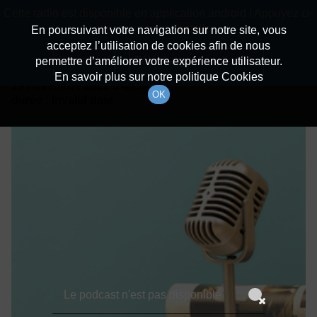
batiradio
Cette radio est disponible en application android ! Appuyez ci-
Description du canal
dessous pour l'installer.
En poursuivant votre navigation sur notre site, vous
acceptez l’utilisation de cookies afin de nous
Détails De L'épisode
Non merci
Télécharger l'application
permettre d’améliorer votre expérience utilisateur.
En savoir plus sur notre politique Cookies
19 novembre 2022
à 4h59
OK
durée : Invalid date
Le podcast n'est pas disponible