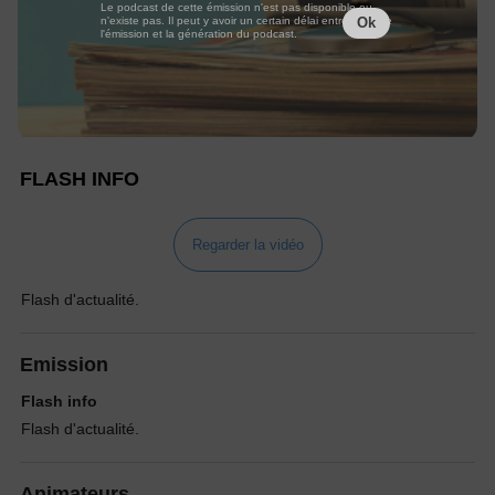
Le podcast de cette émission n'est pas disponible ou
n'existe pas. Il peut y avoir un certain délai entre la fin de
Ok
l'émission et la génération du podcast.
FLASH INFO
Regarder la vidéo
Flash d'actualité.
Emission
Flash info
Flash d'actualité.
Animateurs