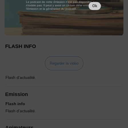
Le podcast de cette émission n'est pas disponible ou
n'existe pas. Il peut y avoir un certain délai entre la fin de
Ok
l'émission et la génération du podcast.
FLASH INFO
Regarder la vidéo
Flash d'actualité.
Emission
Flash info
Flash d'actualité.
Animateurs