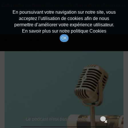
batiradio
Cette radio est disponible en application android ! Appuyez ci-
Description du canal
dessous pour l'installer.
En poursuivant votre navigation sur notre site, vous
acceptez l’utilisation de cookies afin de nous
Détails De L'épisode
Non merci
Télécharger l'application
permettre d’améliorer votre expérience utilisateur.
En savoir plus sur notre politique Cookies
1 novembre 2022
à 10h59
OK
durée : Invalid date
Le podcast n'est pas disponible