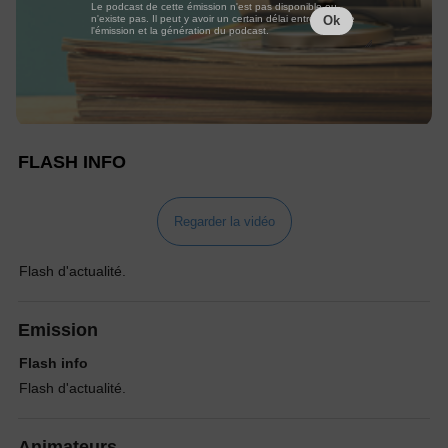
Le podcast de cette émission n'est pas disponible ou
n'existe pas. Il peut y avoir un certain délai entre la fin de
Ok
l'émission et la génération du podcast.
FLASH INFO
Regarder la vidéo
Flash d'actualité.
Emission
Flash info
Flash d'actualité.
Animateurs