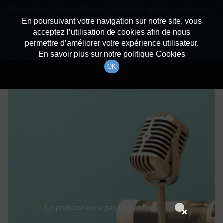
batiradio
Cette radio est disponible en application android ! Appuyez ci-
Description du canal
dessous pour l'installer.
En poursuivant votre navigation sur notre site, vous
acceptez l’utilisation de cookies afin de nous
Détails De L'épisode
Non merci
Télécharger l'application
permettre d’améliorer votre expérience utilisateur.
En savoir plus sur notre politique Cookies
21 octobre 2022
à 13h59
OK
durée : Invalid date
Le podcast n'est pas disponible