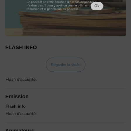
Le podcast de cette émission n'est pas disponible ou
n'existe pas. Il peut y avoir un certain délai entre la fin de
Ok
l'émission et la génération du podcast.
FLASH INFO
Regarder la vidéo
Flash d'actualité.
Emission
Flash info
Flash d'actualité.
Animateurs