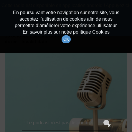
batiradio
Cette radio est disponible en application android ! Appuyez ci-
Description du canal
dessous pour l'installer.
En poursuivant votre navigation sur notre site, vous
acceptez l’utilisation de cookies afin de nous
Détails De L'épisode
Non merci
Télécharger l'application
permettre d’améliorer votre expérience utilisateur.
En savoir plus sur notre politique Cookies
15 octobre 2022
à 17h59
OK
durée : Invalid date
Le podcast n'est pas disponible