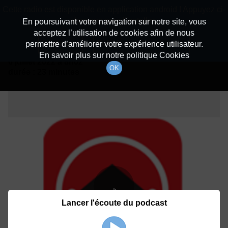
batiradio
Cette radio est disponible en application android ! Appuyez ci-
Description du canal
dessous pour l'installer.
En poursuivant votre navigation sur notre site, vous
acceptez l’utilisation de cookies afin de nous
Détails De L'épisode
Non merci
Télécharger l'application
permettre d’améliorer votre expérience utilisateur.
En savoir plus sur notre politique Cookies
6 juillet 2022
à 8h02
OK
durée : 23 minutes
Lancer l'écoute du podcast