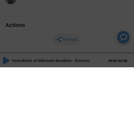
Actions
Partager
Commentaires
Immobilier et bâtiment durables - Emission du 06 Juillet 2022
00:00
22:58
Aucun commentaire posté pour le moment