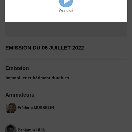
Annuler
EMISSION DU 06 JUILLET 2022
Emission
Immobilier et bâtiment durables
Animateurs
Frédéric MUSSELIN
Benjamin HUIN