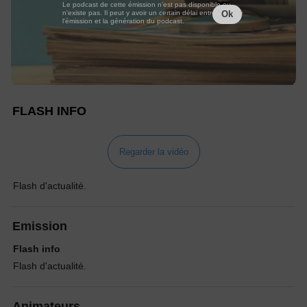
Le podcast de cette émission n'est pas disponible ou
n'existe pas. Il peut y avoir un certain délai entre la fin de
Ok
l'émission et la génération du podcast.
FLASH INFO
Regarder la vidéo
Flash d'actualité.
Emission
Flash info
Flash d'actualité.
Animateurs