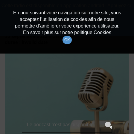
batiradio
Cette radio est disponible en application android ! Appuyez ci-
Description du canal
dessous pour l'installer.
En poursuivant votre navigation sur notre site, vous
acceptez l’utilisation de cookies afin de nous
Détails De L'épisode
Non merci
Télécharger l'application
permettre d’améliorer votre expérience utilisateur.
En savoir plus sur notre politique Cookies
15 septembre 2022
à 17h59
OK
durée : Invalid date
Le podcast n'est pas disponible