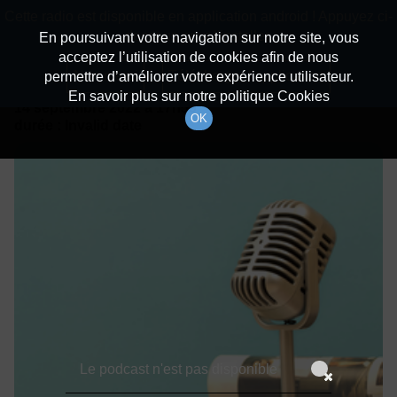
batiradio
Cette radio est disponible en application android ! Appuyez ci-
Description du canal
dessous pour l'installer.
En poursuivant votre navigation sur notre site, vous
acceptez l’utilisation de cookies afin de nous
Détails De L'épisode
Non merci
Télécharger l'application
permettre d’améliorer votre expérience utilisateur.
En savoir plus sur notre politique Cookies
14 septembre 2022
à 17h59
OK
durée : Invalid date
Le podcast n'est pas disponible