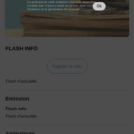
Le podcast de cette émission n'est pas disponible ou
n'existe pas. Il peut y avoir un certain délai entre la fin de
Ok
l'émission et la génération du podcast.
FLASH INFO
Regarder la vidéo
Flash d'actualité.
Emission
Flash info
Flash d'actualité.
Animateurs