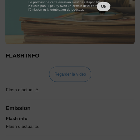
Le podcast de cette émission n'est pas disponible ou
n'existe pas. Il peut y avoir un certain délai entre la fin de
Ok
l'émission et la génération du podcast.
FLASH INFO
Regarder la vidéo
Flash d'actualité.
Emission
Flash info
Flash d'actualité.