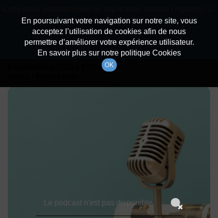
batiradio
Cette radio est disponible en application android ! Appuyez ci-
Description du canal
dessous pour l'installer.
En poursuivant votre navigation sur notre site, vous
acceptez l’utilisation de cookies afin de nous
Détails De L'émission
Non merci
Télécharger l'application
permettre d’améliorer votre expérience utilisateur.
En savoir plus sur notre politique Cookies
OK
6 septembre 2022
à 17h59
durée : Invalid date
Le podcast n'est pas disponible