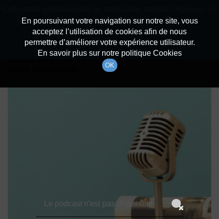
batiradio
Cette radio est disponible en application android ! Appuyez ci-
Description du canal
dessous pour l'installer.
En poursuivant votre navigation sur notre site, vous
acceptez l’utilisation de cookies afin de nous
Détails De L'épisode
Non merci
Télécharger l'application
permettre d’améliorer votre expérience utilisateur.
En savoir plus sur notre politique Cookies
29 août 2022
à 15h59
OK
durée : Invalid date
Le podcast n'est pas disponible