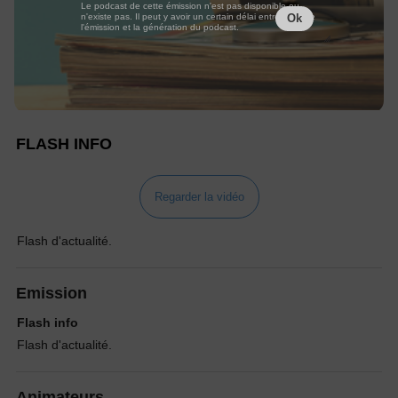
Le podcast de cette émission n'est pas disponible ou
n'existe pas. Il peut y avoir un certain délai entre la fin de
Ok
l'émission et la génération du podcast.
FLASH INFO
Regarder la vidéo
Flash d'actualité.
Emission
Flash info
Flash d'actualité.
Animateurs