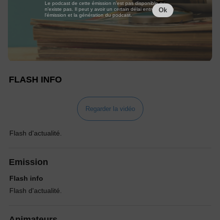
Le podcast de cette émission n'est pas disponible ou
n'existe pas. Il peut y avoir un certain délai entre la fin de
Ok
l'émission et la génération du podcast.
FLASH INFO
Regarder la vidéo
Flash d'actualité.
Emission
Flash info
Flash d'actualité.
Animateurs