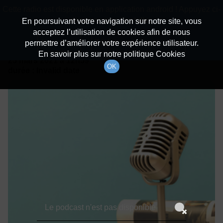
batiradio
Cette radio est disponible en application android ! Appuyez ci-
Description du canal
dessous pour l'installer.
En poursuivant votre navigation sur notre site, vous
acceptez l’utilisation de cookies afin de nous
Détails De L'épisode
Non merci
Télécharger l'application
permettre d’améliorer votre expérience utilisateur.
En savoir plus sur notre politique Cookies
25 mars 2021
à 12h59
OK
durée : Invalid date
Le podcast n'est pas disponible