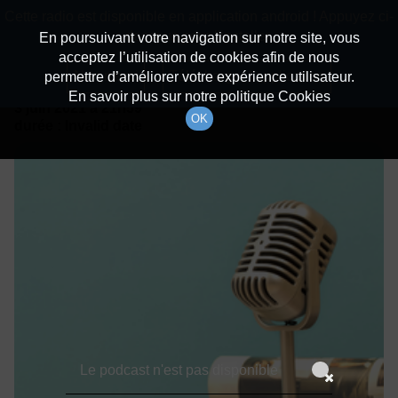
batiradio
Cette radio est disponible en application android ! Appuyez ci-
Description du canal
dessous pour l'installer.
En poursuivant votre navigation sur notre site, vous
acceptez l’utilisation de cookies afin de nous
Détails De L'épisode
Non merci
Télécharger l'application
permettre d’améliorer votre expérience utilisateur.
En savoir plus sur notre politique Cookies
3 juin 2021
à 21h59
OK
durée : Invalid date
Le podcast n'est pas disponible