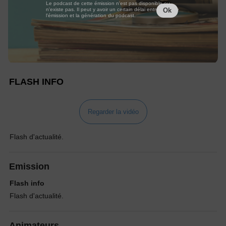
Le podcast de cette émission n'est pas disponible ou
n'existe pas. Il peut y avoir un certain délai entre la fin de
Ok
l'émission et la génération du podcast.
FLASH INFO
Regarder la vidéo
Flash d'actualité.
Emission
Flash info
Flash d'actualité.
Animateurs