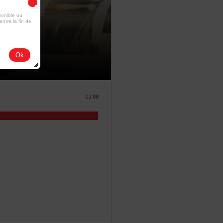
ponible ou
entre la fin de
Ok
02:08