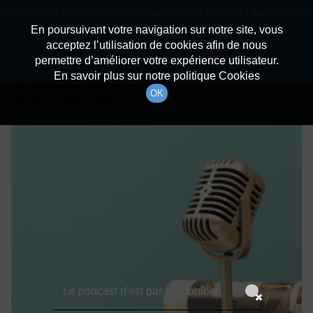
batiradio
Cette radio est disponible en application android ! Appuyez ci-
Description du canal
dessous pour l'installer.
En poursuivant votre navigation sur notre site, vous
acceptez l’utilisation de cookies afin de nous
Détails De L'épisode
Non merci
Télécharger l'application
permettre d’améliorer votre expérience utilisateur.
En savoir plus sur notre politique Cookies
24 juillet 2022
à 9h59
OK
durée : Invalid date
Le podcast n'est pas disponible