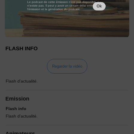
Le podcast de cette émission n'est pas disponible ou
n'existe pas. Il peut y avoir un certain délai entre la fin de
Ok
l'émission et la génération du podcast.
FLASH INFO
Regarder la vidéo
Flash d'actualité.
Emission
Flash info
Flash d'actualité.
Animateurs