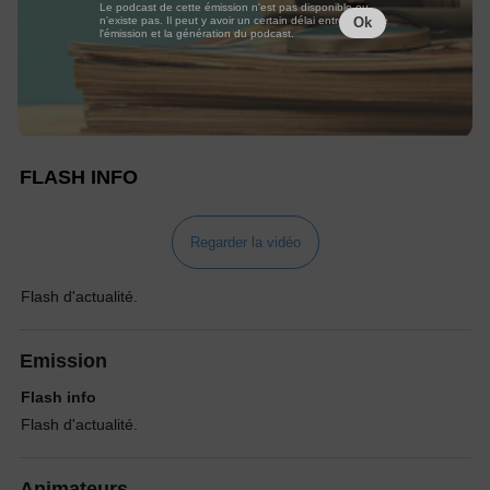
Le podcast de cette émission n'est pas disponible ou
n'existe pas. Il peut y avoir un certain délai entre la fin de
Ok
l'émission et la génération du podcast.
FLASH INFO
Regarder la vidéo
Flash d'actualité.
Emission
Flash info
Flash d'actualité.
Animateurs