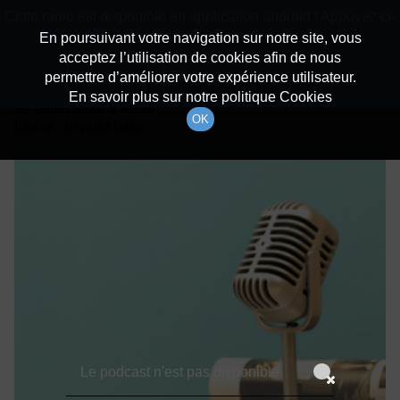
batiradio
Cette radio est disponible en application android ! Appuyez ci-
Description du canal
dessous pour l'installer.
En poursuivant votre navigation sur notre site, vous
acceptez l’utilisation de cookies afin de nous
Détails De L'épisode
Non merci
Télécharger l'application
permettre d’améliorer votre expérience utilisateur.
En savoir plus sur notre politique Cookies
20 juillet 2022
à 9h59
OK
durée : Invalid date
Le podcast n'est pas disponible