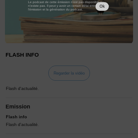
Le podcast de cette émission n'est pas disponible ou
n'existe pas. Il peut y avoir un certain délai entre la fin de
Ok
l'émission et la génération du podcast.
FLASH INFO
Regarder la vidéo
Flash d'actualité.
Emission
Flash info
Flash d'actualité.