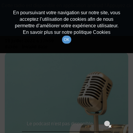
batiradio
Cette radio est disponible en application android ! Appuyez ci-
Description du canal
dessous pour l'installer.
En poursuivant votre navigation sur notre site, vous
acceptez l’utilisation de cookies afin de nous
Détails De L'émission
Non merci
Télécharger l'application
permettre d’améliorer votre expérience utilisateur.
En savoir plus sur notre politique Cookies
OK
19 juillet 2022
à 17h59
durée : Invalid date
Le podcast n'est pas disponible