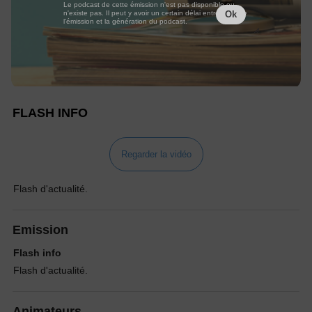
Le podcast de cette émission n'est pas disponible ou
n'existe pas. Il peut y avoir un certain délai entre la fin de
Ok
l'émission et la génération du podcast.
FLASH INFO
Regarder la vidéo
Flash d'actualité.
Emission
Flash info
Flash d'actualité.
Animateurs