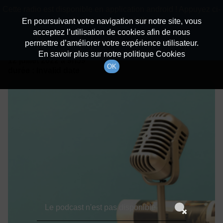
batiradio
Cette radio est disponible en application android ! Appuyez ci-
Description du canal
dessous pour l'installer.
En poursuivant votre navigation sur notre site, vous
acceptez l’utilisation de cookies afin de nous
Détails De L'épisode
Non merci
Télécharger l'application
permettre d’améliorer votre expérience utilisateur.
En savoir plus sur notre politique Cookies
12 juillet 2022
à 9h59
OK
durée : Invalid date
Le podcast n'est pas disponible