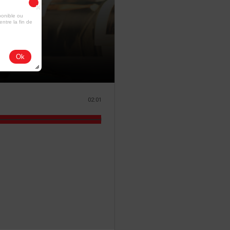
ponible ou
entre la fin de
Ok
02:01