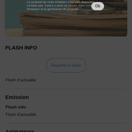
Le podcast de cette émission n'est pas disponible ou
n'existe pas. Il peut y avoir un certain délai entre la fin de
Ok
l'émission et la génération du podcast.
FLASH INFO
Regarder la vidéo
Flash d'actualité.
Emission
Flash info
Flash d'actualité.
Animateurs