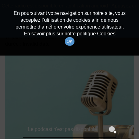
batiradio
Cette radio est disponible en application android ! Appuyez ci-
Description du canal
dessous pour l'installer.
En poursuivant votre navigation sur notre site, vous
acceptez l’utilisation de cookies afin de nous
Détails De L'épisode
Non merci
Télécharger l'application
permettre d’améliorer votre expérience utilisateur.
En savoir plus sur notre politique Cookies
11 juillet 2022
à 17h59
OK
durée : Invalid date
Le podcast n'est pas disponible