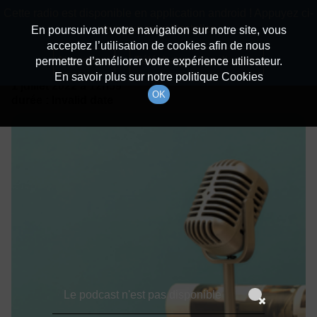
batiradio
Cette radio est disponible en application android ! Appuyez ci-
Description du canal
dessous pour l'installer.
En poursuivant votre navigation sur notre site, vous
acceptez l’utilisation de cookies afin de nous
Détails De L'épisode
Non merci
Télécharger l'application
permettre d’améliorer votre expérience utilisateur.
En savoir plus sur notre politique Cookies
1 juillet 2022
à 12h59
OK
durée : Invalid date
Le podcast n'est pas disponible