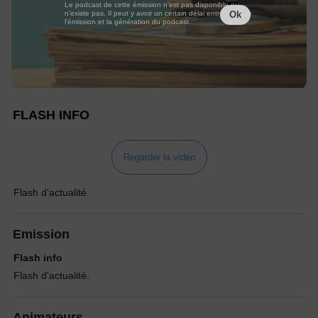
Le podcast de cette émission n'est pas disponible ou
n'existe pas. Il peut y avoir un certain délai entre la fin de
Ok
l'émission et la génération du podcast.
FLASH INFO
Regarder la vidéo
Flash d'actualité.
Emission
Flash info
Flash d'actualité.
Animateurs