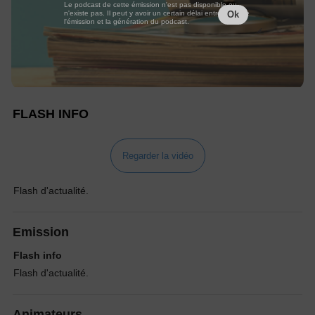
Le podcast de cette émission n'est pas disponible ou
n'existe pas. Il peut y avoir un certain délai entre la fin de
Ok
l'émission et la génération du podcast.
FLASH INFO
Regarder la vidéo
Flash d'actualité.
Emission
Flash info
Flash d'actualité.
Animateurs