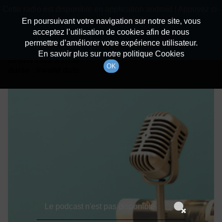
batiradio
Cette radio est disponible en application android ! Appuyez ci-
Description du canal
dessous pour l'installer.
En poursuivant votre navigation sur notre site, vous
acceptez l’utilisation de cookies afin de nous
Détails De L'épisode
Non merci
Télécharger l'application
permettre d’améliorer votre expérience utilisateur.
En savoir plus sur notre politique Cookies
30 juin 2022
à 2h59
OK
durée : Invalid date
Le podcast n'est pas disponible