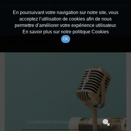
batiradio
Cette radio est disponible en application android ! Appuyez ci-
Description du canal
dessous pour l'installer.
En poursuivant votre navigation sur notre site, vous
acceptez l’utilisation de cookies afin de nous
Détails De L'épisode
Non merci
Télécharger l'application
permettre d’améliorer votre expérience utilisateur.
En savoir plus sur notre politique Cookies
2 juin 2021
à 16h59
OK
durée : Invalid date
Le podcast n'est pas disponible