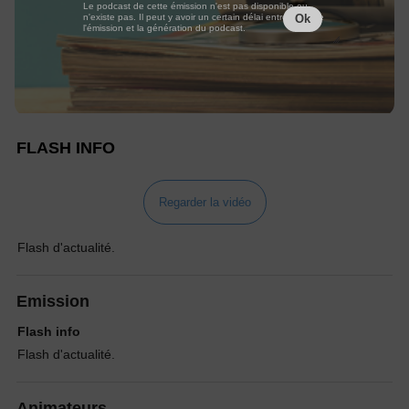
Le podcast de cette émission n'est pas disponible ou
n'existe pas. Il peut y avoir un certain délai entre la fin de
Ok
l'émission et la génération du podcast.
FLASH INFO
Regarder la vidéo
Flash d'actualité.
Emission
Flash info
Flash d'actualité.
Animateurs