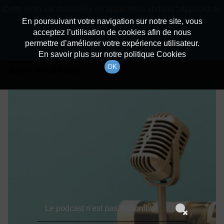
batiradio
Cette radio est disponible en application android ! Appuyez ci-
Description du canal
dessous pour l'installer.
En poursuivant votre navigation sur notre site, vous
acceptez l’utilisation de cookies afin de nous
Détails De L'épisode
Non merci
Télécharger l'application
permettre d’améliorer votre expérience utilisateur.
En savoir plus sur notre politique Cookies
23 juin 2022
à 3h59
OK
durée : Invalid date
Le podcast n'est pas disponible