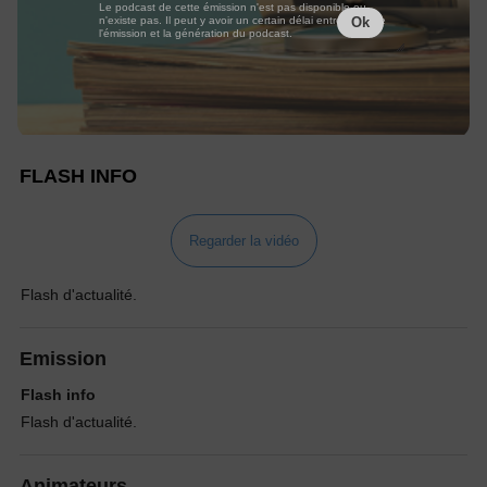
Le podcast de cette émission n'est pas disponible ou
n'existe pas. Il peut y avoir un certain délai entre la fin de
Ok
l'émission et la génération du podcast.
FLASH INFO
Regarder la vidéo
Flash d'actualité.
Emission
Flash info
Flash d'actualité.
Animateurs