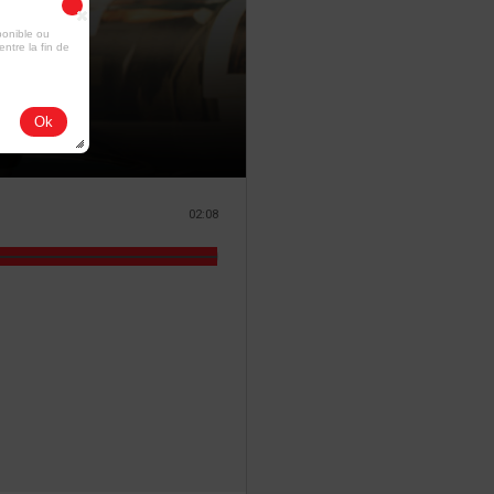
ponible ou
entre la fin de
Ok
02:08