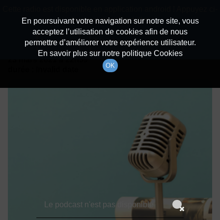
batiradio
Cette radio est disponible en application android ! Appuyez ci-
Description du canal
dessous pour l'installer.
En poursuivant votre navigation sur notre site, vous
acceptez l’utilisation de cookies afin de nous
Détails De L'épisode
Non merci
Télécharger l'application
permettre d’améliorer votre expérience utilisateur.
En savoir plus sur notre politique Cookies
23 mars 2021
à 22h59
OK
durée : Invalid date
Le podcast n'est pas disponible