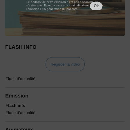
Le podcast de cette émission n'est pas disponible ou
n'existe pas. Il peut y avoir un certain délai entre la fin de
Ok
l'émission et la génération du podcast.
FLASH INFO
Regarder la vidéo
Flash d'actualité.
Emission
Flash info
Flash d'actualité.
Animateurs