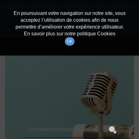
batiradio
Cette radio est disponible en application android ! Appuyez ci-
Description du canal
dessous pour l'installer.
En poursuivant votre navigation sur notre site, vous
acceptez l’utilisation de cookies afin de nous
Détails De L'épisode
Non merci
Télécharger l'application
permettre d’améliorer votre expérience utilisateur.
En savoir plus sur notre politique Cookies
12 juin 2022
à 15h59
OK
durée : Invalid date
Le podcast n'est pas disponible