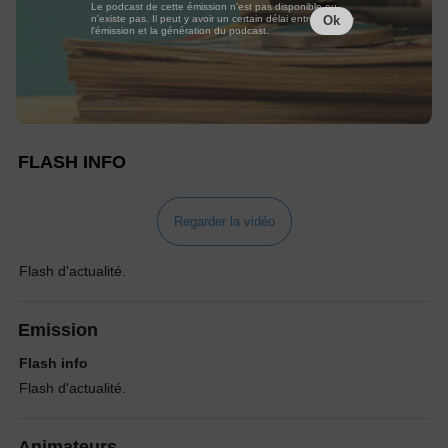
Le podcast de cette émission n'est pas disponible ou
n'existe pas. Il peut y avoir un certain délai entre la fin de
Ok
l'émission et la génération du podcast.
FLASH INFO
Regarder la vidéo
Flash d'actualité.
Emission
Flash info
Flash d'actualité.
Animateurs