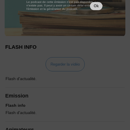
Le podcast de cette émission n'est pas disponible ou
n'existe pas. Il peut y avoir un certain délai entre la fin de
Ok
l'émission et la génération du podcast.
FLASH INFO
Regarder la vidéo
Flash d'actualité.
Emission
Flash info
Flash d'actualité.
Animateurs