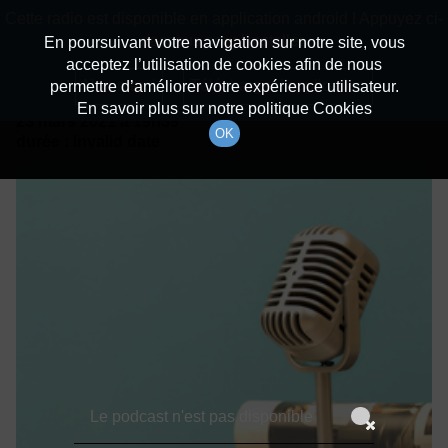
batiradio
Cette radio est disponible en application android ! Appuyez ci-
Description du canal
dessous pour l'installer.
En poursuivant votre navigation sur notre site, vous
acceptez l’utilisation de cookies afin de nous
Détails De L'épisode
Non merci
Télécharger l'application
permettre d’améliorer votre expérience utilisateur.
En savoir plus sur notre politique Cookies
23 mars 2021
à 19h59
OK
durée : Invalid date
Le podcast n'est pas disponible