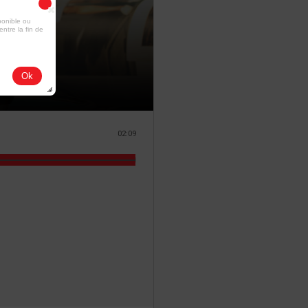
ponible ou
entre la fin de
Ok
02:09