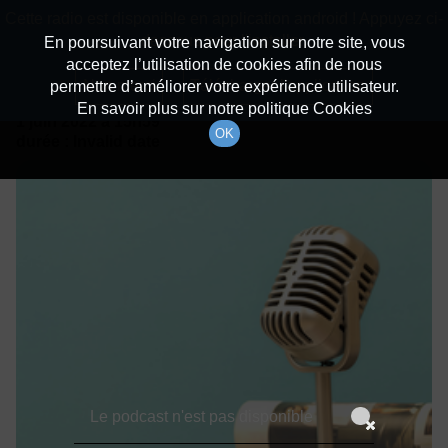
batiradio
Cette radio est disponible en application android ! Appuyez ci-
Description du canal
dessous pour l'installer.
En poursuivant votre navigation sur notre site, vous
acceptez l’utilisation de cookies afin de nous
Détails De L'épisode
Non merci
Télécharger l'application
permettre d’améliorer votre expérience utilisateur.
En savoir plus sur notre politique Cookies
1 juin 2022
à 15h59
OK
durée : Invalid date
Le podcast n'est pas disponible