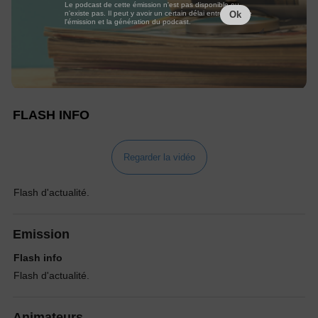
Le podcast de cette émission n'est pas disponible ou
n'existe pas. Il peut y avoir un certain délai entre la fin de
Ok
l'émission et la génération du podcast.
FLASH INFO
Regarder la vidéo
Flash d'actualité.
Emission
Flash info
Flash d'actualité.
Animateurs